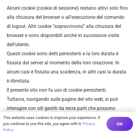
Alcuni cookie (cookie di sessione) restano attivi solo fino
alla chiusura del browser o all’esecuzione del comando
di logout. Altri cookie “sopravvivono” alla chiusura del
browser e sono disponibili anche in successive visite
dell’utente.
Questi cookie sono detti persistenti e la loro durata è
fissata dal server al momento della loro creazione. In
alcuni casi è fissata una scadenza, in altri casi la durata
è illimitata.
Il presente sito non fa uso di cookie persistenti.
Tuttavia, navigando sulle pagine del sito web, si può
interagire con siti gestiti da terze parti che possono
creare o modificare cookie permanenti e di profilazione.
This website uses cookies to improve your experience. If
OK
you continue to use this site, you agree with it.
Privacy
Policy